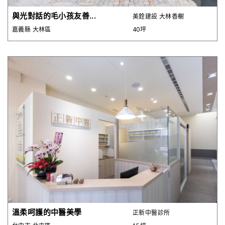
與光對話的毛小孩友善...
美銓建設 大林香榭
嘉義縣 大林區
40坪
溫柔呵護的中醫美學
正新中醫診所