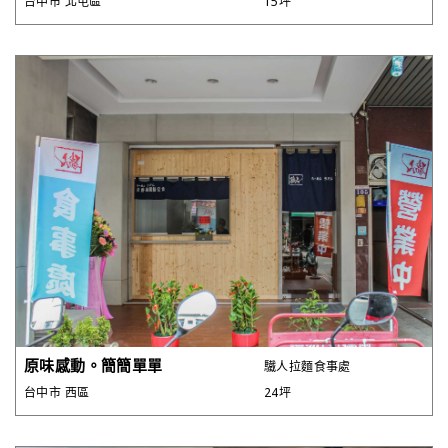
台中市 北屯區
15坪
原味感動。簡簡單單
驖人拉麵食事處
台中市 西區
24坪