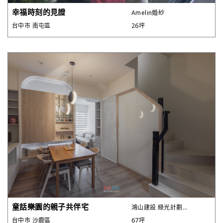
幸福時刻的見證
Amelin婚紗
台中市 南屯區
26坪
童話樂園的親子共伴宅
鴻山建設 綠光計劃...
台中市 沙鹿區
67坪