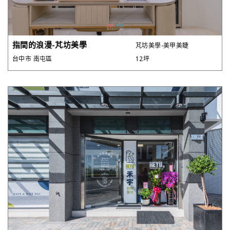
指間的浪漫-芃坊美學
芃坊美學-美甲美睫
台中市 南屯區
12坪