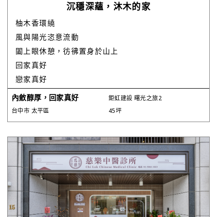
沉穩深蘊，沐木的家
柚木香環繞
風與陽光恣意流動
闔上眼休憩，彷彿置身於山上
回家真好
戀家真好
內斂醇厚，回家真好
鉅虹建設 曙光之旅2
台中市 太平區
45坪