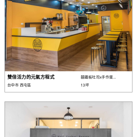
雙倍活力的元氣方程式
囍鐵板吐司x手作蛋...
台中市 西屯區
13坪