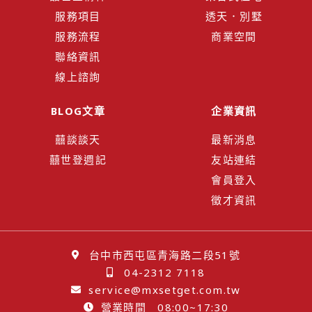
服務項目
透天．別墅
服務流程
商業空間
聯絡資訊
線上諮詢
BLOG文章
企業資訊
囍談談天
最新消息
囍世登週記
友站連結
會員登入
徵才資訊
台中市西屯區青海路二段51號
04-2312 7118
service@mxsetget.com.tw
營業時間 08:00~17:30