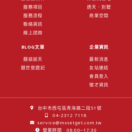
服務項目
透天．別墅
服務流程
商業空間
聯絡資訊
線上諮詢
BLOG文章
企業資訊
囍談談天
最新消息
囍世登週記
友站連結
會員登入
徵才資訊
台中市西屯區青海路二段51號
04-2312 7118
service@mxsetget.com.tw
營業時間 08:00~17:30