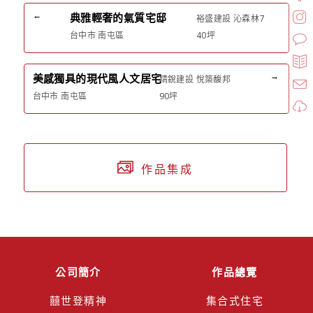
←
典雅輕奢的氣質宅邸
裕盛建設 沁森林7
台中市 南屯區
40坪
→
美感獨具的現代風人文居宅
精銳建設 悅築馥邦
台中市 南屯區
90坪
作品集成
公司簡介
作品總覽
囍世登精神
集合式住宅